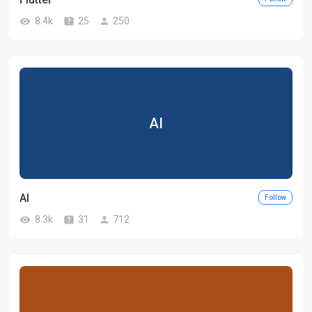
8.4k
25
250
AI
AI
Follow
8.3k
31
712