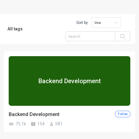
Sort by:
View
All tags
Backend Development
Backend Development
Follow
75.1k
154
581