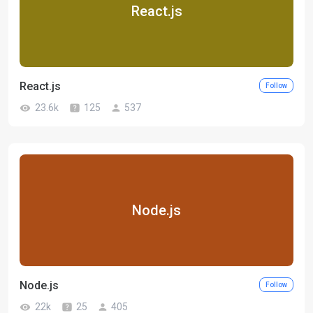
React.js
React.js
Follow
23.6k
125
537
Node.js
Node.js
Follow
22k
25
405