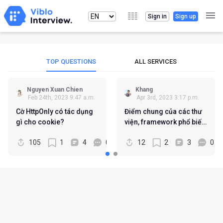
Sign in
Sign up
TOP QUESTIONS
ALL SERVICES
Nguyen Xuan Chien
Khang
Feb 24th, 2023 9:47 a.m.
Apr 3rd, 2023 3:17 p.m.
Cờ HttpOnly có tác dụng
Điểm chung của các thư
gì cho cookie?
viện, framework phổ biến
hiện nay như ReactJS,
105
1
4
0
12
2
3
0
Vue, Solid, Svelte... là gì?
Cần trang bị những kỹ
năng, kiến thức gì để dễ
dàng thích nghi với tốc độ
thay đổi chóng mặt của
việc phát triển web hiện
đại?