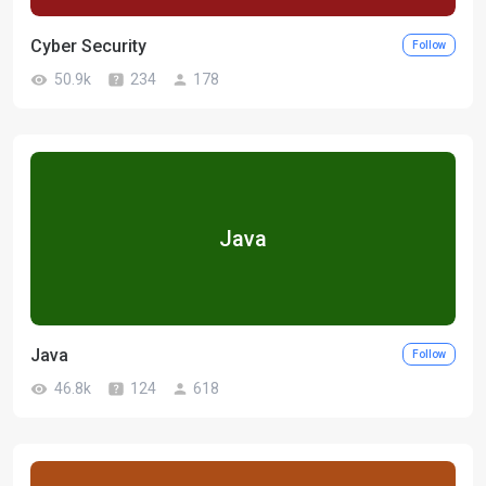
Cyber Security
Follow
50.9k
234
178
Java
Java
Follow
46.8k
124
618