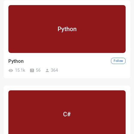
Python
Python
Follow
15.1k
56
364
C#