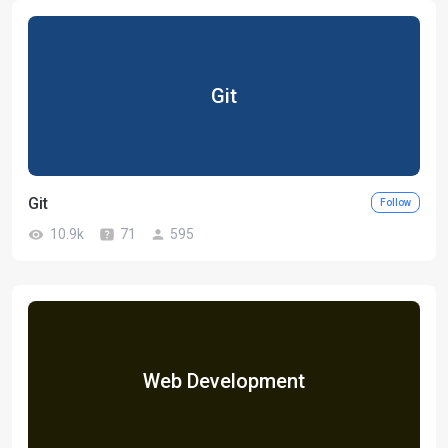
Git
Git
Follow
10.9k
71
595
Web Development