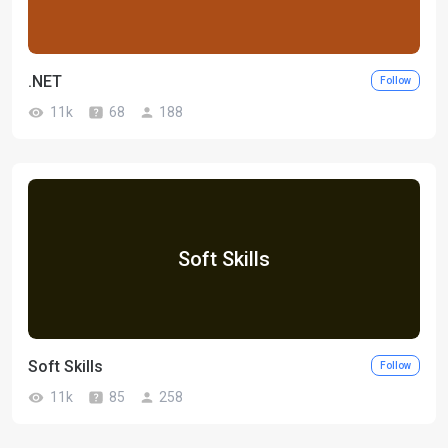
.NET
Follow
11k
68
188
Soft Skills
Soft Skills
Follow
11k
85
258