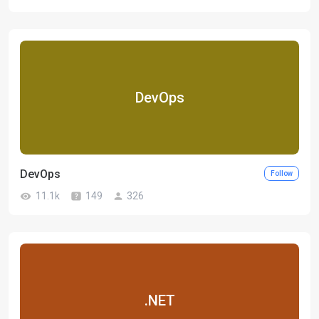
DevOps
DevOps
Follow
11.1k
149
326
.NET