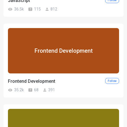
JavaScript
Follow
36.5k
115
812
Frontend Development
Frontend Development
Follow
35.2k
68
391