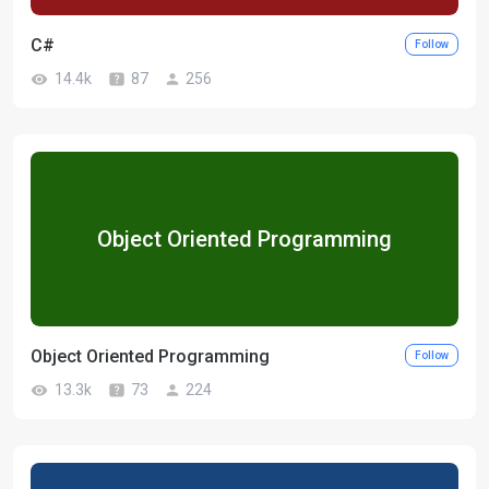
C#
Follow
14.4k
87
256
Object Oriented Programming
Object Oriented Programming
Follow
13.3k
73
224