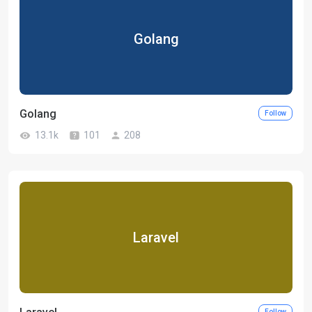
Golang
Golang
Follow
13.1k
101
208
Laravel
Follow