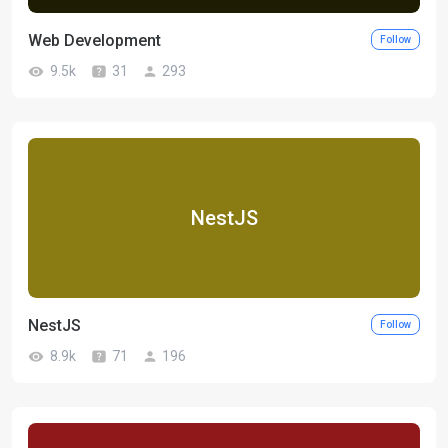
Web Development
Follow
9.5k
31
293
NestJS
NestJS
Follow
8.9k
71
196