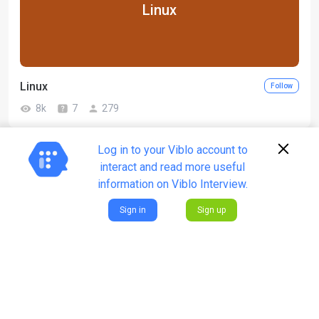
Linux
Linux
Follow
8k
7
279
Log in to your Viblo account to
1
2
3
4
5
6
interact and read more useful
information on Viblo Interview.
Sign in
Sign up