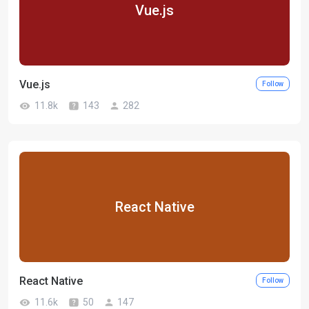
Vue.js
Vue.js
Follow
11.8k
143
282
React Native
React Native
Follow
11.6k
50
147