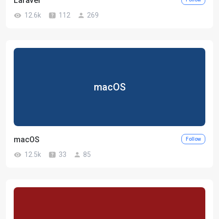
Laravel
12.6k
112
269
macOS
macOS
Follow
12.5k
33
85