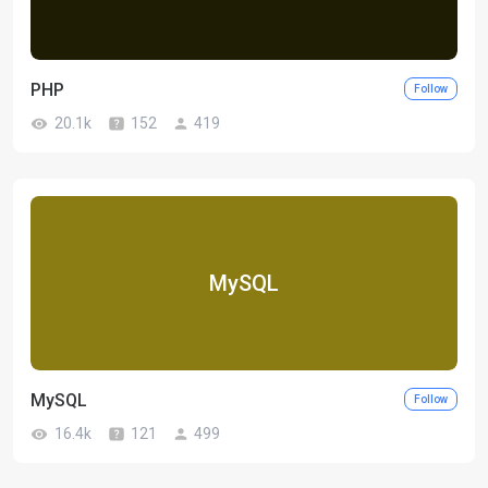
PHP
Follow
20.1k
152
419
MySQL
MySQL
Follow
16.4k
121
499