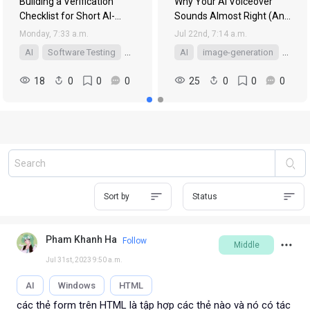
Building a Verification
Why Your AI Voiceover
Checklist for Short AI-
Sounds Almost Right (And
Generated Video and
How to Close the Gap)
Monday, 7:33 a.m.
Jul 22nd, 7:14 a.m.
Audio Before It Enters a
AI
Software Testing
workflow
AI
image-generation
revie
Creative Pipeline
18
0
0
0
25
0
0
0
Sort by
Status
Pham Khanh Ha
Follow
Middle
Jul 31st, 2023 9:50 a.m.
AI
Windows
HTML
các thẻ form trên HTML là tập hợp các thẻ nào và nó có tác