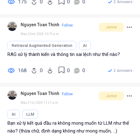
175
0
0
0
2
Answers
Nguyen Toan Thinh
Follow
Junior
May 22nd, 2024 10:19 a.m.
Retrieval Augmented Generation
AI
RAG xử lý thành kiến và thông tin sai lệch như thế nào?
168
0
0
0
2
Answers
Nguyen Toan Thinh
Follow
Junior
May 21st, 2024 11:21 p.m.
AI
LLM
Bạn xử lý kết quả đầu ra không mong muốn từ LLM như thế
nào? (thừa chữ, định dạng không như mong muốn, ...)