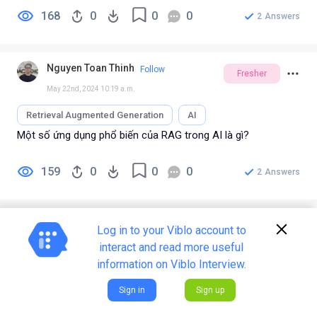
168
0
0
0
2
Answers
Nguyen Toan Thinh
Follow
Fresher
May 22nd, 2024 10:19 a.m.
Retrieval Augmented Generation
AI
Một số ứng dụng phổ biến của RAG trong AI là gì?
159
0
0
0
2
Answers
Nguyen Toan Thinh
Follow
Log in to your Viblo account to
Fresher
May 22nd, 2024 10:18 a.m.
interact and read more useful
information on Viblo Interview.
Retrieval Augmented Generation
AI
Định nghĩa về Retrieval-Augmented Generation (RAG)?
Sign in
Sign up