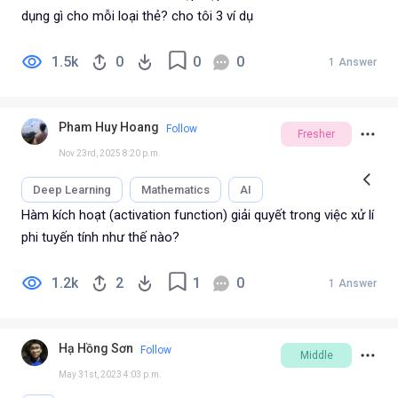
dụng gì cho mỗi loại thẻ? cho tôi 3 ví dụ
1.5k
0
0
0
1
Answer
Pham Huy Hoang
Follow
Fresher
Nov 23rd, 2025 8:20 p.m.
Deep Learning
Mathematics
AI
Machine Learning
Hàm kích hoạt (activation function) giải quyết trong việc xử lí
phi tuyến tính như thế nào?
1.2k
2
1
0
1
Answer
Hạ Hồng Sơn
Follow
Middle
May 31st, 2023 4:03 p.m.