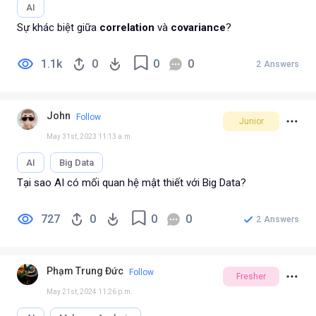
AI
Sự khác biệt giữa
correlation
và
covariance
?
1.1k
0
0
0
2
Answers
John
Follow
Junior
May 31st, 2023 11:13 a.m.
AI
Big Data
Tại sao AI có mối quan hệ mật thiết với Big Data?
727
0
0
0
2
Answers
Phạm Trung Đức
Follow
Fresher
May 21st, 2024 11:26 p.m.