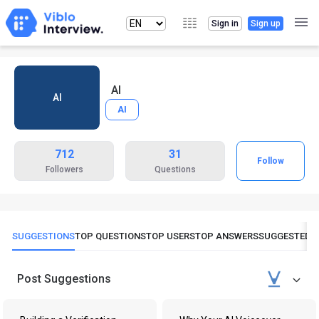
Sign in
Sign up
AI
AI
AI
712
31
Follow
Followers
Questions
SUGGESTIONS
TOP QUESTIONS
TOP USERS
TOP ANSWERS
SUGGESTED 
Post Suggestions