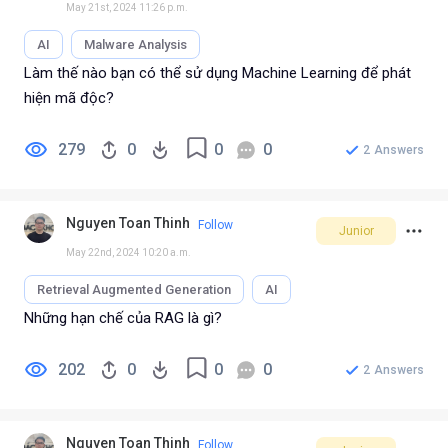
May 21st, 2024 11:26 p.m.
AI
Malware Analysis
Làm thế nào bạn có thể sử dụng Machine Learning để phát
hiện mã độc?
279
0
0
0
2
Answers
Nguyen Toan Thinh
Follow
Junior
May 22nd, 2024 10:20 a.m.
Retrieval Augmented Generation
AI
Những hạn chế của RAG là gì?
202
0
0
0
2
Answers
Nguyen Toan Thinh
Follow