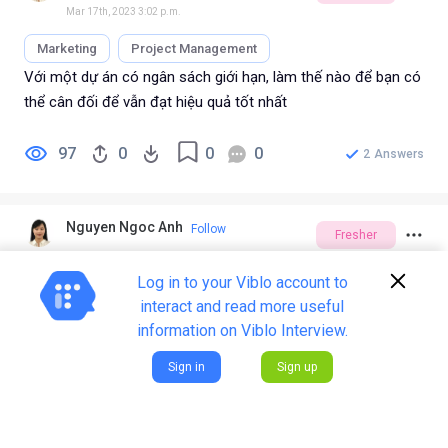
Mar 17th, 2023 3:02 p.m.
Marketing
Project Management
Với một dự án có ngân sách giới hạn, làm thế nào để bạn có
thể cân đối để vẫn đạt hiệu quả tốt nhất
97
0
0
0
2
Answers
Nguyen Ngoc Anh
Follow
Fresher
Mar 17th, 2023 3:02 p.m.
Log in to your Viblo account to
Marketing
Project Management
interact and read more useful
Bạn sẽ làm gì khi gặp trường hợp: Bạn là leader, nhân viên
information on Viblo Interview.
đột ngột vắng mặt trong một sự kiện quan trọng sắp diễn
Sign in
Sign up
ra?
94
0
0
0
2
Answers