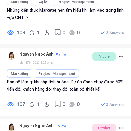
Marketing
Agile
Project Management
Những kiến thức Marketer nên tìm hiểu khi làm việc trong lĩnh
vực CNTT?
108
1
0
0
2
Answers
Nguyen Ngoc Anh
Follow
Middle
Mar 17th, 2023 3:02 p.m.
Marketing
Project Management
Bạn sẽ làm gì khi gặp tình huống: Dự án đang chạy được 50%
tiến độ, khách hàng đòi thay đổi toàn bộ thiết kế
107
1
0
0
2
Answers
Nguyen Ngoc Anh
Follow
Fresher