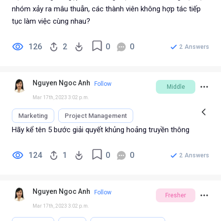
nhóm xảy ra mâu thuẫn, các thành viên không hợp tác tiếp
tục làm việc cùng nhau?
126
2
0
0
2
Answers
Nguyen Ngoc Anh
Follow
Middle
Mar 17th, 2023 3:02 p.m.
Marketing
Project Management
Internal Communication
Hãy kể tên 5 bước giải quyết khủng hoảng truyền thông
124
1
0
0
2
Answers
Nguyen Ngoc Anh
Follow
Fresher
Mar 17th, 2023 3:02 p.m.