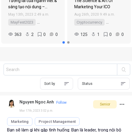
Tương lai của ngành viết &
The Science & Art Of
sáng tạo nội dung –
Marketing Your ICO
Content Writer và cách để
May 13th, 2023 2:49 a.m.
Aug 26th, 2020 9:49 a.m.
đứng vững trước các xu
MayFest2023
Digital Marketing
Marketing
Cryptocurrency
content
Bitcoin
Ma
hướng mới như AI trong
năm 2023
363
2
0
0
125
1
0
0
Sort by
Status
Nguyen Ngoc Anh
Follow
Senior
Mar 17th, 2023 3:02 p.m.
Marketing
Project Management
Bạn sẽ làm gì khi gặp tình huống: Bạn là leader, trong nội bộ