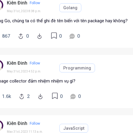
Kiên Đinh
Follow
Golang
May 31st, 2023 8:38 p.m.
ng Go, chúng ta có thể ghi đè tên biến với tên package hay không?
867
0
0
0
Kiên Đinh
Follow
Programming
May 31st, 2023 4:52 p.m.
bage collector đảm nhiệm nhiệm vụ gì?
1.6k
2
0
0
Kiên Đinh
Follow
JavaScript
May 31st, 2023 11:13 a.m.