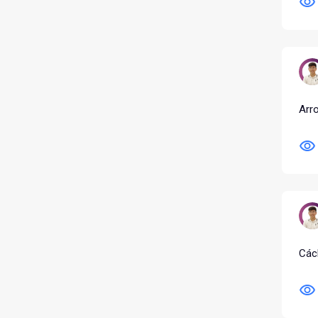
Arro
Các