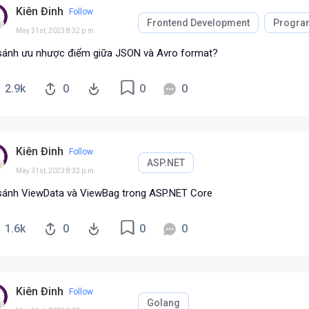
Kiên Đinh
Follow
Frontend Development
Progra
May 31st, 2023 8:32 p.m.
sánh ưu nhược điểm giữa JSON và Avro format?
2.9k
0
0
0
Kiên Đinh
Follow
ASP.NET
May 31st, 2023 8:32 p.m.
sánh ViewData và ViewBag trong ASP.NET Core
1.6k
0
0
0
Kiên Đinh
Follow
Golang