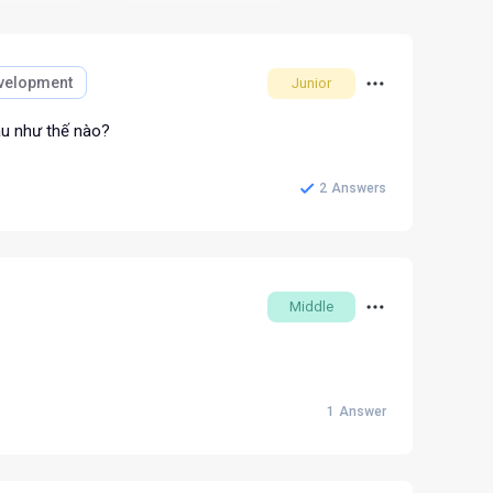
velopment
Junior
hau như thế nào?
2
Answers
Middle
1
Answer