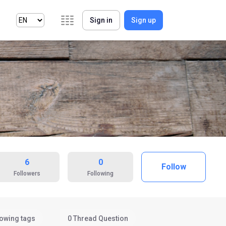
Sign in
Sign up
6
0
Follow
Followers
Following
lowing tags
0 Thread Question