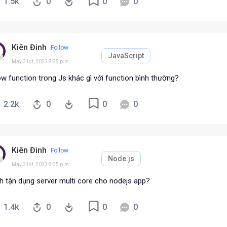
1.5k
0
0
0
Kiên Đinh
Follow
JavaScript
May 31st, 2023 8:35 p.m.
w function trong Js khác gì với function bình thường?
2.2k
0
0
0
Kiên Đinh
Follow
Node.js
May 31st, 2023 8:35 p.m.
h tận dụng server multi core cho nodejs app?
1.4k
0
0
0