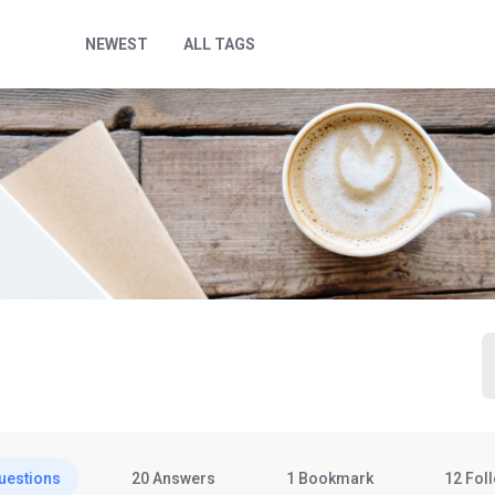
NEWEST
ALL TAGS
uestions
20 Answers
1 Bookmark
12 Fol