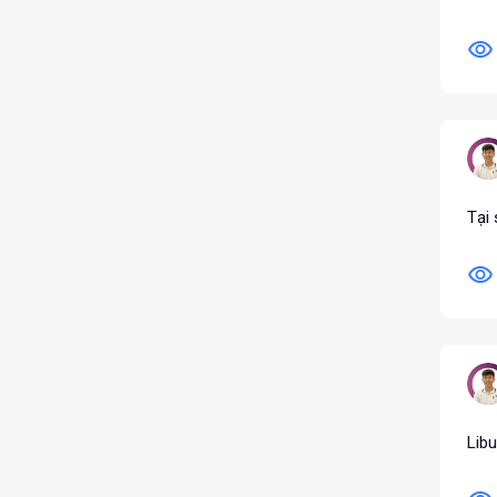
Tại
Libu