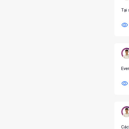
Tại 
Even
Cách