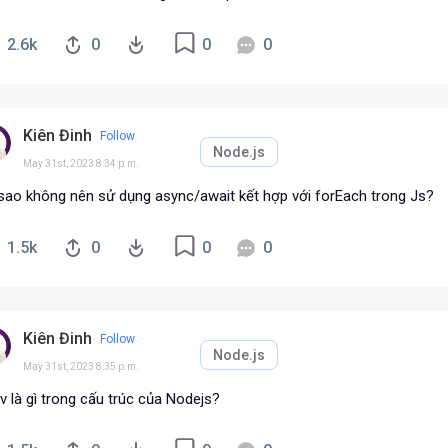
2.6k
0
0
0
Kiên Đinh
Follow
Node.js
May 31st, 2023 8:34 p.m.
 sao không nên sử dụng async/await kết hợp với forEach trong Js?
1.5k
0
0
0
Kiên Đinh
Follow
Node.js
May 31st, 2023 8:35 p.m.
v là gì trong cấu trúc của Nodejs?