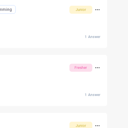
mming
Junior
1
Answer
Fresher
1
Answer
Junior