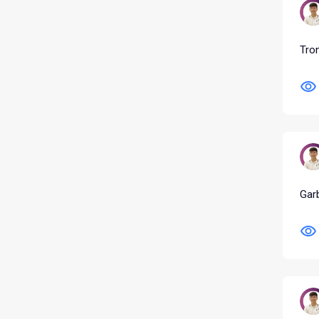
Tro
Gar