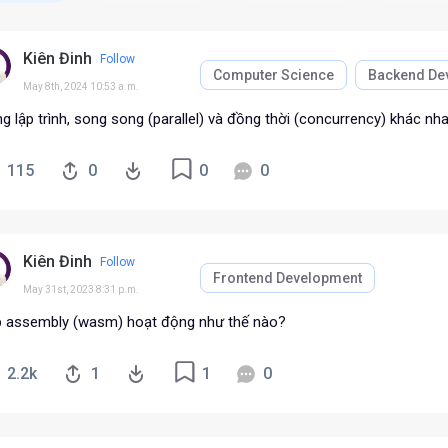
Kiên Đinh
Follow
Computer Science
Backend De
May 8th, 2024 10:53 a.m.
g lập trình, song song (parallel) và đồng thời (concurrency) khác n
115
0
0
0
Kiên Đinh
Follow
Frontend Development
May 31st, 2023 8:31 p.m.
 assembly (wasm) hoạt động như thế nào?
2.2k
1
1
0