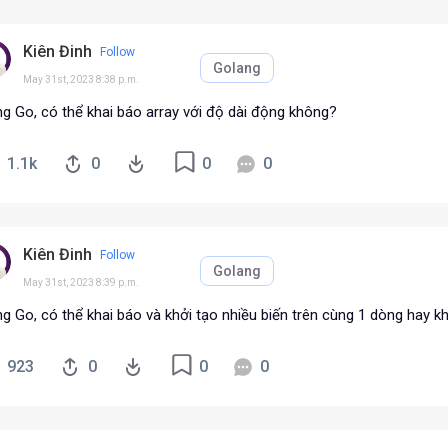
Kiên Đinh
Follow
Golang
May 31st, 2023 8:38 p.m.
ng Go, có thể khai báo array với độ dài động không?
1.1k
0
0
0
Kiên Đinh
Follow
Golang
May 31st, 2023 8:39 p.m.
g Go, có thể khai báo và khởi tạo nhiều biến trên cùng 1 dòng hay 
923
0
0
0