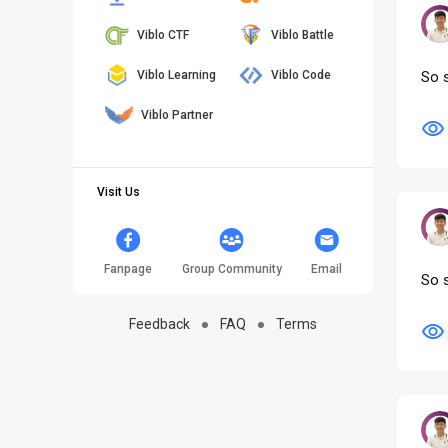
Viblo CTF
Viblo Battle
Viblo Learning
Viblo Code
So 
Viblo Partner
Visit Us
Fanpage
Group Community
Email
So 
Feedback
FAQ
Terms