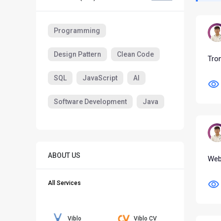
Programming
Design Pattern
Clean Code
Tron
SQL
JavaScript
AI
Software Development
Java
ABOUT US
Web
All Services
Viblo
Viblo CV