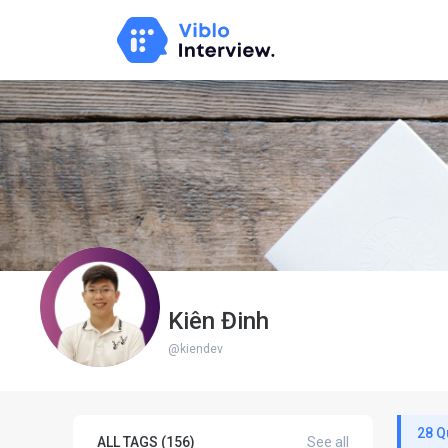
Kiên Đinh
@kiendev
28 Q
ALL TAGS (156)
See all